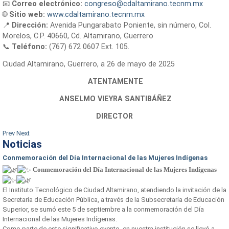
📧
Correo electrónico:
congreso@cdaltamirano.tecnm.mx
🌐
Sitio web:
www.cdaltamirano.tecnm.mx
📍
Dirección:
Avenida Pungarabato Poniente, sin número, Col.
Morelos, C.P. 40660, Cd. Altamirano, Guerrero
📞
Teléfono:
(767) 672 0607 Ext. 105.
Ciudad Altamirano, Guerrero, a 26 de mayo de 2025
ATENTAMENTE
ANSELMO VIEYRA SANTIBÁÑEZ
DIRECTOR
Prev
Next
Noticias
Conmemoración del Día Internacional de las Mujeres Indígenas
Conmemoración del Día Internacional de las Mujeres Indígenas
El Instituto Tecnológico de Ciudad Altamirano, atendiendo la invitación de la
Secretaría de Educación Pública, a través de la Subsecretaría de Educación
Superior, se sumó este 5 de septiembre a la conmemoración del Día
Internacional de las Mujeres Indígenas.
Como parte de este significativo evento, en nuestra institución se llevó a