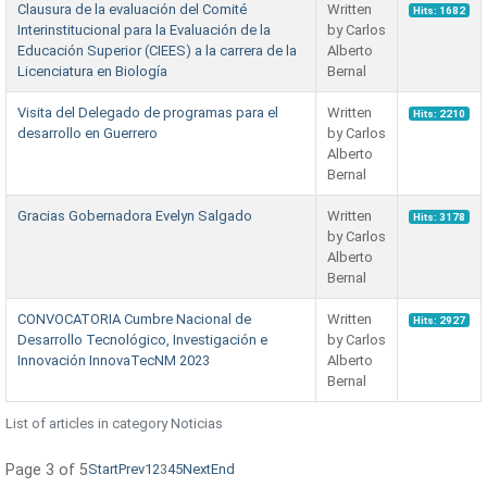
Clausura de la evaluación del Comité
Written
Hits: 1682
Interinstitucional para la Evaluación de la
by Carlos
Educación Superior (CIEES) a la carrera de la
Alberto
Licenciatura en Biología
Bernal
Visita del Delegado de programas para el
Written
Hits: 2210
desarrollo en Guerrero
by Carlos
Alberto
Bernal
Gracias Gobernadora Evelyn Salgado
Written
Hits: 3178
by Carlos
Alberto
Bernal
CONVOCATORIA Cumbre Nacional de
Written
Hits: 2927
Desarrollo Tecnológico, Investigación e
by Carlos
Innovación InnovaTecNM 2023
Alberto
Bernal
List of articles in category Noticias
Page 3 of 5
Start
Prev
1
2
3
4
5
Next
End