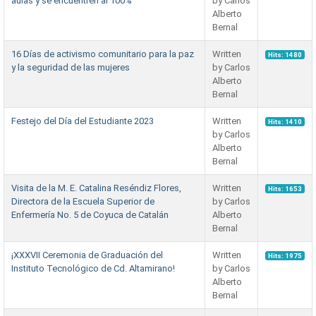
aulas y se encuentren al 100%
by Carlos
Alberto
Bernal
16 Días de activismo comunitario para la paz
Written
Hits: 1480
y la seguridad de las mujeres
by Carlos
Alberto
Bernal
Festejo del Día del Estudiante 2023
Written
Hits: 1410
by Carlos
Alberto
Bernal
Visita de la M. E. Catalina Reséndiz Flores,
Written
Hits: 1653
Directora de la Escuela Superior de
by Carlos
Enfermería No. 5 de Coyuca de Catalán
Alberto
Bernal
¡XXXVII Ceremonia de Graduación del
Written
Hits: 1975
Instituto Tecnológico de Cd. Altamirano!
by Carlos
Alberto
Bernal