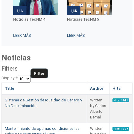
Noticias TecNM 5
Conmemoración del Día
Notici
Internacional de las
Mujeres Indígenas
LEER MÁS
LEER MÁS
LEER 
Noticias
Filters
Filter
Display #
Title
Author
Hits
Sistema de Gestión de Igualdad de Género y
Written
Hits: 1441
No Discriminación
by Carlos
Alberto
Bernal
Mantenimiento de óptimas condiciones las
Written
Hits: 1377