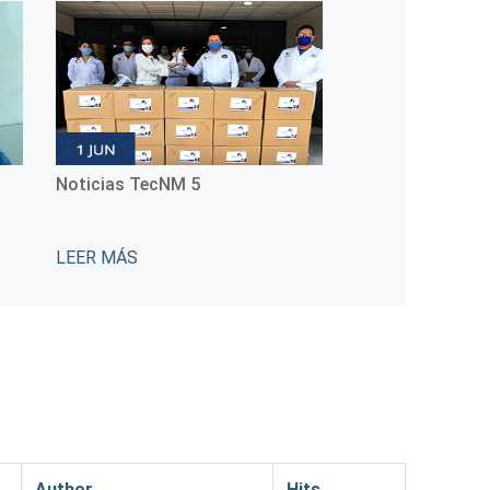
Conmemoración del Día
Noticias TecNM
Internacional de las Mujeres
Indígenas
LEER MÁS
LEER MÁS
Author
Hits