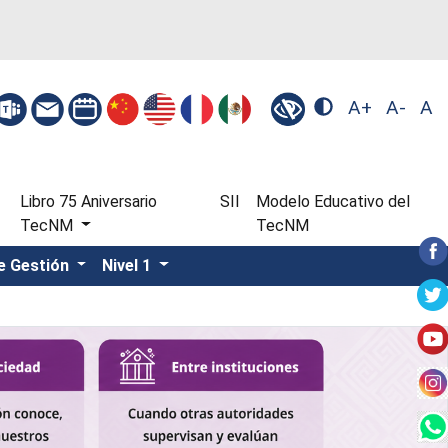
A+
A-
A
Libro 75 Aniversario
SII
Modelo Educativo del
TecNM
TecNM
e Gestión
Nivel 1