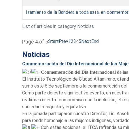
Izamiento de la Bandera a toda asta, en conmemora
List of articles in category Noticias
Start
Prev
1
2
3
4
5
Next
End
Page 4 of 5
Noticias
Conmemoración del Día Internacional de las Muje
Conmemoración del Día Internacional de las
El Instituto Tecnológico de Ciudad Altamirano, atendi
sumó este 5 de septiembre a la conmemoración del Dí
Como parte de este significativo evento, en nuestra 
reafirman nuestro compromiso con la inclusión, el res
sociedad más justa y equitativa.
En la jornada participaron nuestro Director, Lic. An
para rendir homenaje a las mujeres indígenas, verdade
Con estas acciones, el ITCA refrenda su mis