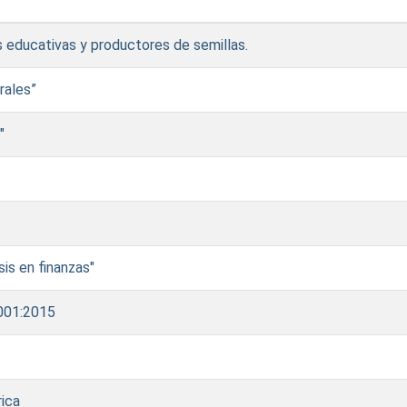
es educativas y productores de semillas.
rales”
"
is en finanzas"
9001:2015
rica