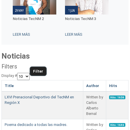
ía
Noticias TecNM 2
Noticias TecNM 3
Notici
LEER MÁS
LEER MÁS
LEER 
Noticias
Filters
Filter
Display #
Title
Author
Hits
LXVI Prenacional Deportivo del TecNM en
Written by
Hits: 1636
Región X
Carlos
Alberto
Bernal
Poema dedicado a todas las madres.
Written by
Hits: 1646