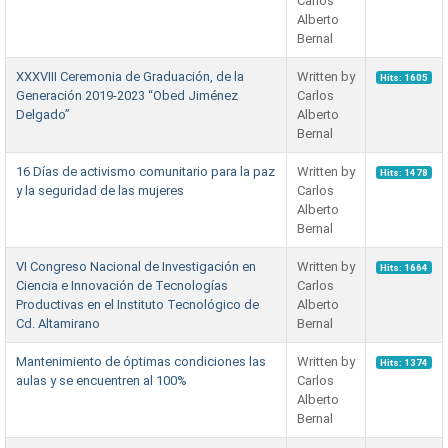
Carlos
Alberto
Bernal
XXXVIII Ceremonia de Graduación, de la
Written by
Hits: 1605
Generación 2019-2023 “Obed Jiménez
Carlos
Delgado”
Alberto
Bernal
16 Días de activismo comunitario para la paz
Written by
Hits: 1478
y la seguridad de las mujeres
Carlos
Alberto
Bernal
VI Congreso Nacional de Investigación en
Written by
Hits: 1664
Ciencia e Innovación de Tecnologías
Carlos
Productivas en el Instituto Tecnológico de
Alberto
Cd. Altamirano
Bernal
Mantenimiento de óptimas condiciones las
Written by
Hits: 1374
aulas y se encuentren al 100%
Carlos
Alberto
Bernal