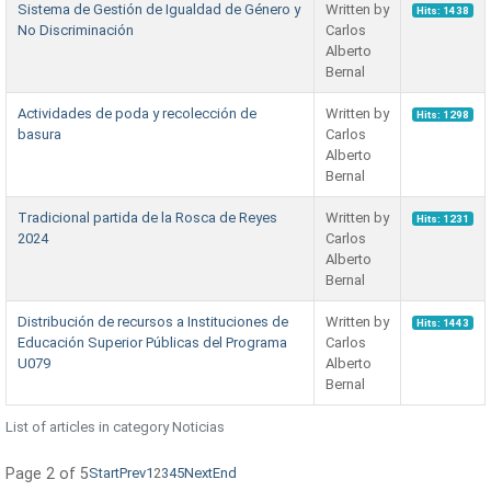
Sistema de Gestión de Igualdad de Género y
Written by
Hits: 1438
No Discriminación
Carlos
Alberto
Bernal
Actividades de poda y recolección de
Written by
Hits: 1298
basura
Carlos
Alberto
Bernal
Tradicional partida de la Rosca de Reyes
Written by
Hits: 1231
2024
Carlos
Alberto
Bernal
Distribución de recursos a Instituciones de
Written by
Hits: 1443
Educación Superior Públicas del Programa
Carlos
U079
Alberto
Bernal
List of articles in category Noticias
Page 2 of 5
Start
Prev
1
2
3
4
5
Next
End