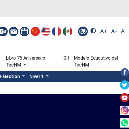
A+
A-
A
Libro 75 Aniversario
SII
Modelo Educativo del
TecNM
TecNM
e Gestión
Nivel 1