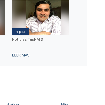
ecNM 3
Noticias TecNM 4
LEER MÁS
Author
Hits