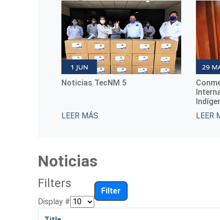
oticias TecNM 5
Conmemoración del Día
Internacional de las Muje
Indígenas
EER MÁS
LEER MÁS
Noticias
Filters
Filter
Display #
Title