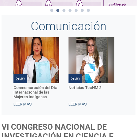
Comunicación
 Día
Noticias TecNM 2
Noticias TecNM 3
Noti
LEER MÁS
LEER MÁS
LEER
VI CONGRESO NACIONAL DE
INVESTIGACIÓN EN CIENCIA E