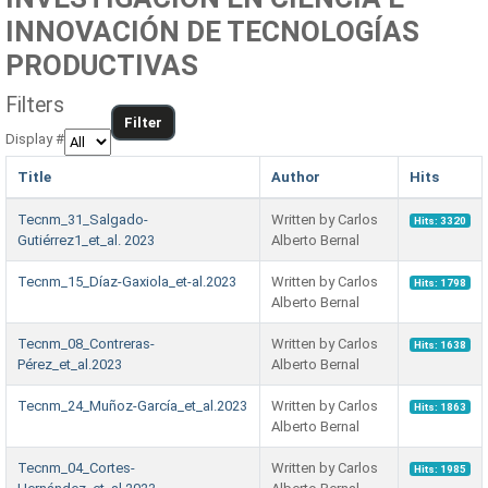
INNOVACIÓN DE TECNOLOGÍAS
PRODUCTIVAS
Filters
Filter
Display #
Title
Author
Hits
Tecnm_31_Salgado-
Written by Carlos
Hits: 3320
Gutiérrez1_et_al. 2023
Alberto Bernal
Tecnm_15_Díaz-Gaxiola_et-al.2023
Written by Carlos
Hits: 1798
Alberto Bernal
Tecnm_08_Contreras-
Written by Carlos
Hits: 1638
Pérez_et_al.2023
Alberto Bernal
Tecnm_24_Muñoz-García_et_al.2023
Written by Carlos
Hits: 1863
Alberto Bernal
Tecnm_04_Cortes-
Written by Carlos
Hits: 1985