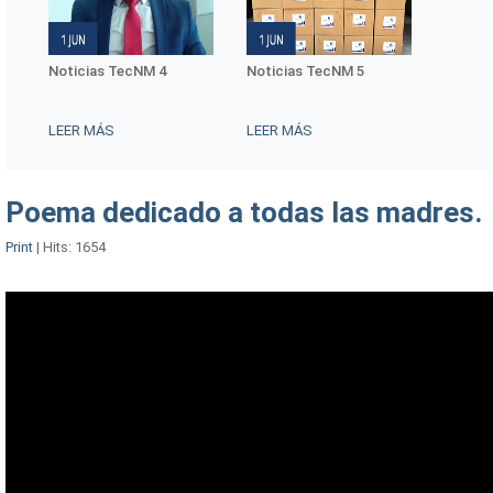
ias TecNM 4
Noticias TecNM 5
Conmemoración del 
Internacional de las
Mujeres Indígenas
 MÁS
LEER MÁS
LEER MÁS
Poema dedicado a todas las madres.
Print
|
Hits: 1654