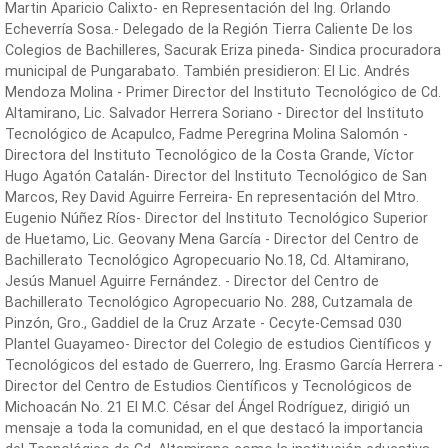
Martin Aparicio Calixto- en Representación del Ing. Orlando
Echeverría Sosa.- Delegado de la Región Tierra Caliente De los
Colegios de Bachilleres, Sacurak Eriza pineda- Sindica procuradora
municipal de Pungarabato. También presidieron: El Lic. Andrés
Mendoza Molina - Primer Director del Instituto Tecnológico de Cd.
Altamirano, Lic. Salvador Herrera Soriano - Director del Instituto
Tecnológico de Acapulco, Fadme Peregrina Molina Salomón -
Directora del Instituto Tecnológico de la Costa Grande, Víctor
Hugo Agatón Catalán- Director del Instituto Tecnológico de San
Marcos, Rey David Aguirre Ferreira- En representación del Mtro.
Eugenio Núñez Ríos- Director del Instituto Tecnológico Superior
de Huetamo, Lic. Geovany Mena García - Director del Centro de
Bachillerato Tecnológico Agropecuario No.18, Cd. Altamirano,
Jesús Manuel Aguirre Fernández. - Director del Centro de
Bachillerato Tecnológico Agropecuario No. 288, Cutzamala de
Pinzón, Gro., Gaddiel de la Cruz Arzate - Cecyte-Cemsad 030
Plantel Guayameo- Director del Colegio de estudios Científicos y
Tecnológicos del estado de Guerrero, Ing. Erasmo García Herrera -
Director del Centro de Estudios Científicos y Tecnológicos de
Michoacán No. 21 El M.C. César del Ángel Rodríguez, dirigió un
mensaje a toda la comunidad, en el que destacó la importancia