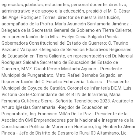
egresados, jubilados, estudiantes, personal docente, directivo,
administrativo y de apoyo a la educación, presidió el M. C. César
del Ángel Rodríguez Torres, director de nuestra institución,
acompañado de la Profra. María Asunción Santamaría Jiménez. -
Delegada de la Secretaría General de Gobierno en Tierra Caliente,
en representación de la Mtra. Evelyn Cecia Salgado Pineda
Gobernadora Constitucional del Estado de Guerrero; C. Taurino
Vázquez Vázquez -Delegado de Servicios Educativos Regionales
de Educación en Tierra Caliente, en representación del Dr. Marcial
Rodríguez Saldaña Secretario de Educación del Estado de
Guerrero, M.V.Z. Cuauhtémoc Mastachi Aguario - Presidente
Municipal de Pungarabato, Mtro. Rafael Bernabe Salgado, en
Representación del C. Eusebio Echeverría Tabares. - Presidente
Municipal de Coyuca de Catalán, Coronel de Infantería D.E.M. Luis
Victoria Corte-Comandante del 34 BTN de Infantería, María
Fernanda Gutiérrez Sierra- Señorita Tecnológico 2023, Arquitecto
Arturo Iglesias Santamaría. -Regidor de Educación en
Pungarabato, Ing. Francisco Millán De La Paz - Presidente de la
Asociación Civil Emprendedores por la Nacional e Integrante de la
Coordinación Política de Morena en Huetamo, Ing. Heriberto Alvear
Pineda - Jefe de Distrito de Desarrollo Rural 03 Altamirano, Lic.