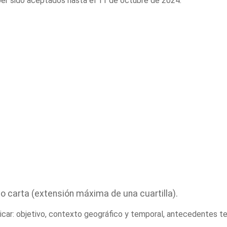
ber sido aceptados hasta el 11 de octubre de 2024.
o carta (extensión máxima de una cuartilla).
car: objetivo, contexto geográfico y temporal, antecedentes te