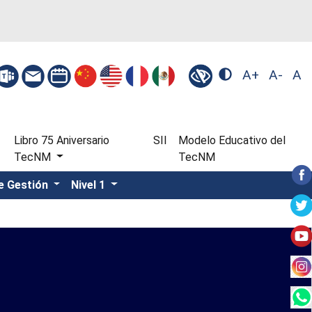
A+
A-
A
Libro 75 Aniversario
SII
Modelo Educativo del
TecNM
TecNM
e Gestión
Nivel 1