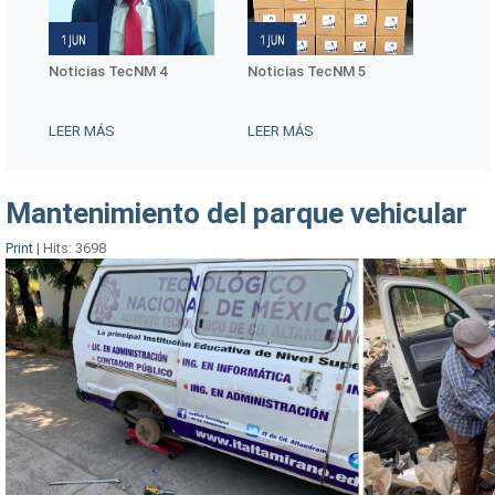
Noticias TecNM 4
Noticias TecNM 5
Conmemoració
Internacional 
Mujeres Indíg
LEER MÁS
LEER MÁS
LEER MÁS
Mantenimiento del parque vehicular
Print
|
Hits: 3698