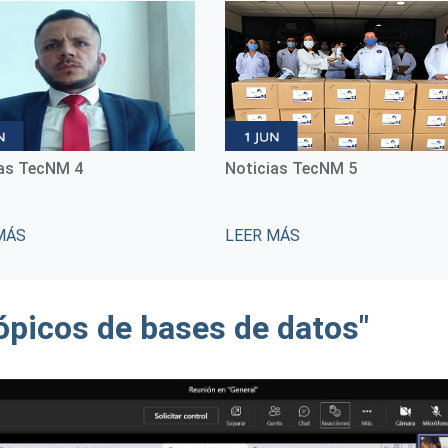
ias TecNM 5
Conmemoración del Día
Internacional de las Mujeres
Indígenas
MÁS
LEER MÁS
ópicos de bases de datos"