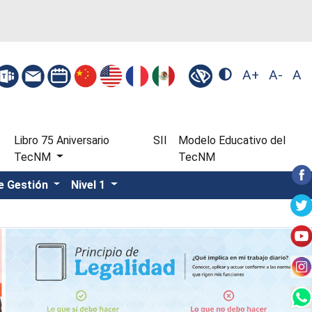
A+
A-
A
Libro 75 Aniversario
SII
Modelo Educativo del
TecNM
TecNM
e Gestión
Nivel 1