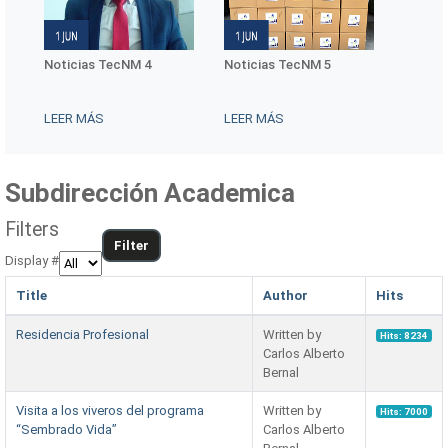
Noticias TecNM 4
Noticias TecNM 5
Conmem
Interna
Mujere
LEER MÁS
LEER MÁS
LEER 
Subdirección Academica
Filters
Filter
Display #
Title
Author
Hits
Residencia Profesional
Written by
Hits: 8234
Carlos Alberto
Bernal
Visita a los viveros del programa
Written by
Hits: 7000
“Sembrado Vida”
Carlos Alberto