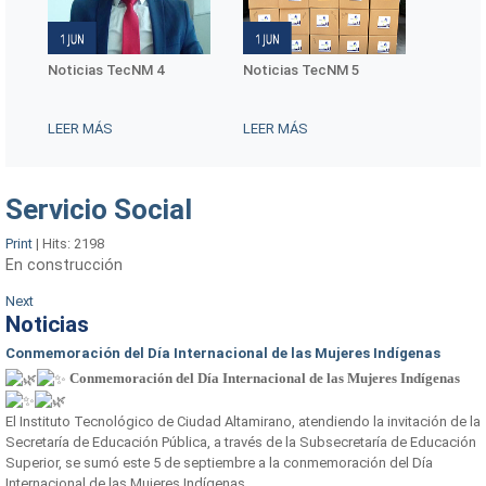
Noticias TecNM 4
Noticias TecNM 5
Conmem
Interna
Mujere
LEER MÁS
LEER MÁS
LEER 
Servicio Social
Print
|
Hits: 2198
En construcción
Next
Noticias
Conmemoración del Día Internacional de las Mujeres Indígenas
Conmemoración del Día Internacional de las Mujeres Indígenas
El Instituto Tecnológico de Ciudad Altamirano, atendiendo la invitación de la
Secretaría de Educación Pública, a través de la Subsecretaría de Educación
Superior, se sumó este 5 de septiembre a la conmemoración del Día
Internacional de las Mujeres Indígenas.