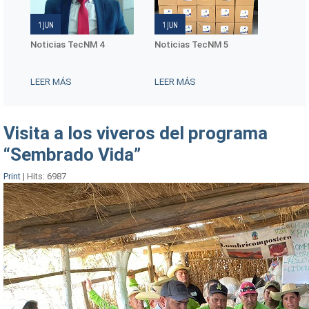
Noticias TecNM 4
Noticias TecNM 5
Conmem
Interna
Mujere
LEER MÁS
LEER MÁS
LEER 
Visita a los viveros del programa
“Sembrado Vida”
Print
|
Hits: 6987