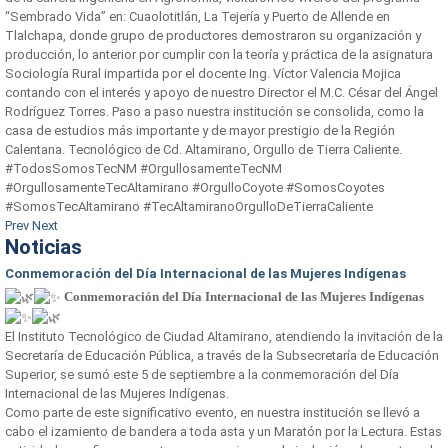
“Sembrado Vida” en: Cuaolotitlán, La Tejería y Puerto de Allende en
Tlalchapa, donde grupo de productores demostraron su organización y
producción, lo anterior por cumplir con la teoría y práctica de la asignatura
Sociología Rural impartida por el docente Ing. Víctor Valencia Mojica
contando con el interés y apoyo de nuestro Director el M.C. César del Ángel
Rodríguez Torres. Paso a paso nuestra institución se consolida, como la
casa de estudios más importante y de mayor prestigio de la Región
Calentana. Tecnológico de Cd. Altamirano, Orgullo de Tierra Caliente.
#TodosSomosTecNM #OrgullosamenteTecNM
#OrgullosamenteTecAltamirano #OrgulloCoyote #SomosCoyotes
#SomosTecAltamirano #TecAltamiranoOrgulloDeTierraCaliente
Prev
Next
Noticias
Conmemoración del Día Internacional de las Mujeres Indígenas
Conmemoración del Día Internacional de las Mujeres Indígenas
El Instituto Tecnológico de Ciudad Altamirano, atendiendo la invitación de la
Secretaría de Educación Pública, a través de la Subsecretaría de Educación
Superior, se sumó este 5 de septiembre a la conmemoración del Día
Internacional de las Mujeres Indígenas.
Como parte de este significativo evento, en nuestra institución se llevó a
cabo el izamiento de bandera a toda asta y un Maratón por la Lectura. Estas