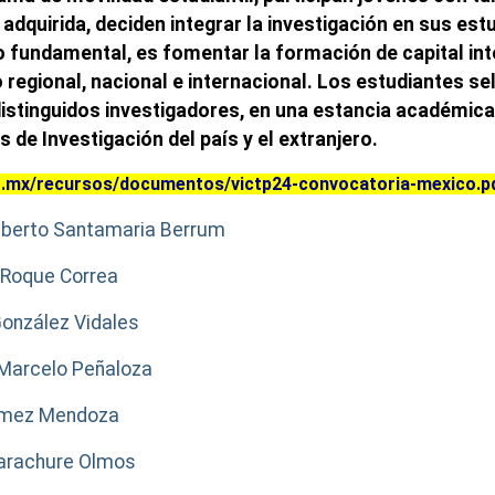
 adquirida, deciden integrar la investigación en sus es
ivo fundamental, es fomentar la formación de capital int
o regional, nacional e internacional. Los estudiantes s
distinguidos investigadores, en una estancia académic
 de Investigación del país y el extranjero.
rg.mx/recursos/documentos/victp24-convocatoria-mexico.p
Alberto Santamaria Berrum
a Roque Correa
González Vidales
 Marcelo Peñaloza
Gómez Mendoza
Carachure Olmos