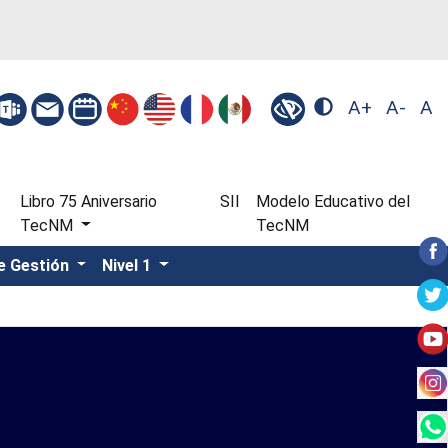
A+
A-
A
Libro 75 Aniversario
SII
Modelo Educativo del
TecNM
TecNM
e Gestión
Nivel 1