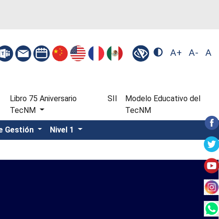
A+
A-
A
Libro 75 Aniversario
SII
Modelo Educativo del
TecNM
TecNM
e Gestión
Nivel 1