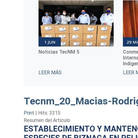
Noticias TecNM 5
Conmemoración d
Internacional de 
Indígenas
LEER MÁS
LEER MÁS
Tecnm_20_Macias-Rodrig
Print
|
Hits: 3315
Resumen del Artículo
ESTABLECIMIENTO Y MANTENC
ESPECIES DE BIZNAGA EN PEL