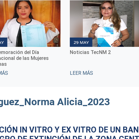
el Día
Noticias TecNM 2
Not
las Mujeres
LEER MÁS
LEE
uez_Norma Alicia_2023
IÓN IN VITRO Y EX VITRO DE UN B
IGRO DE EXTINCIÓN DE LA ZONA CEN