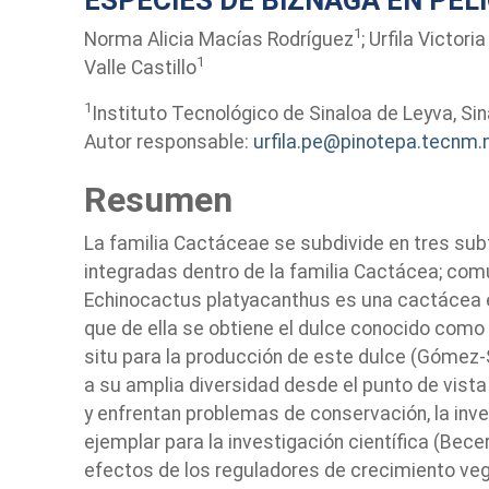
1
Norma Alicia Macías Rodríguez
; Urfila Victor
1
Valle Castillo
1
Instituto Tecnológico de Sinaloa de Leyva, Sin
Autor responsable:
urfila.pe@pinotepa.tecnm
Resumen
La familia Cactáceae se subdivide en tres subf
integradas dentro de la familia Cactácea; com
Echinocactus platyacanthus es una cactácea 
que de ella se obtiene el dulce conocido como a
situ para la producción de este dulce (Gómez-Se
a su amplia diversidad desde el punto de vista
y enfrentan problemas de conservación, la inve
ejemplar para la investigación científica (Bece
efectos de los reguladores de crecimiento veg